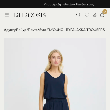
Υποστήριξη πελατών - Ρωτήστε μας!
Αρχική
/
Ρούχα
/
Παντελόνια
/
B.YOUNG - BYFALAKKA TROUSERS