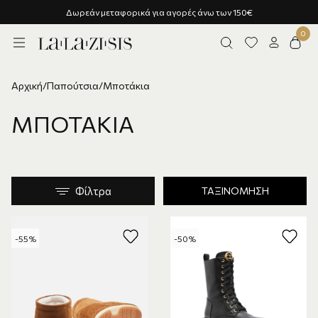
150€
Υποστήριξη πελατών - Ρωτήστε μας!
Αρχική
/
Παπούτσια
/
Μποτάκια
ΜΠΟΤΆΚΙΑ
Φίλτρα
ΤΑΞΙΝΌΜΗΣΗ
-55%
-50%