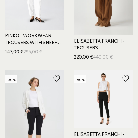
PINKO - WORKWEAR
ELISABETTA FRANCHI -
TROUSERS WITH SHEER
TROUSERS
INSERTS
147,00
€
295,00
€
220,00
€
440,00
€
-30%
-50%
ELISABETTA FRANCHI -