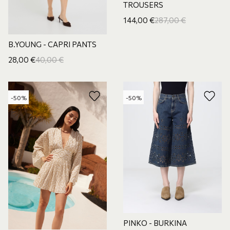
TROUSERS
144,00
€
287,00
€
B.YOUNG - CAPRI PANTS
28,00
€
40,00
€
-50%
-50%
PINKO - BURKINA