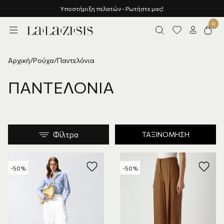
Υποστήριξη πελατών - Ρωτήστε μας!
Αρχική
/
Ρούχα
/
Παντελόνια
ΠΑΝΤΕΛΌΝΙΑ
Φίλτρα
ΤΑΞΙΝΌΜΗΣΗ
-50%
-50%