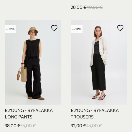
28,00
€
40,00
€
-31%
-29%
B.YOUNG - BYFALAKKA
B.YOUNG - BYFALAKKA
LONG PANTS
TROUSERS
38,00
€
55,00
€
32,00
€
45,00
€