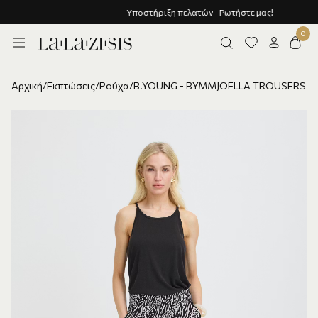
Υποστήριξη πελατών - Ρωτήστε μας!
Αρχική
/
Εκπτώσεις
/
Ρούχα
/
B.YOUNG - BYMMJOELLA TROUSERS