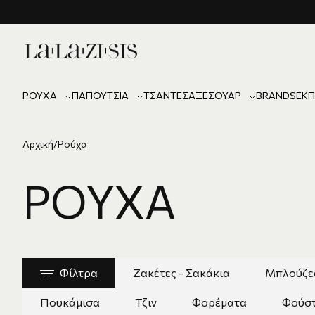
ΡΟΎΧΑ
ΠΑΠΟΎΤΣΙΑ
ΤΣΆΝΤΕΣ
ΑΞΕΣΟΥΆΡ
BRANDS
ΕΚΠ
Αρχική
/
Ρούχα
ΡΟΎΧΑ
Φίλτρα
Ζακέτες - Σακάκια
Μπλούζες 
Πουκάμισα
Τζιν
Φορέματα
Φούσ