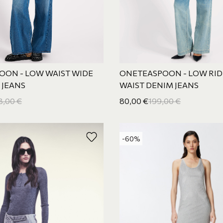
OON - LOW WAIST WIDE
ONETEASPOON - LOW RI
 JEANS
WAIST DENIM JEANS
8,00
€
80,00
€
199,00
€
-60%