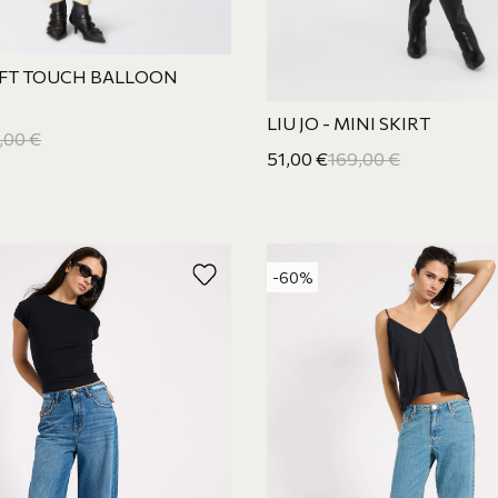
OFT TOUCH BALLOON
LIU JO - MINI SKIRT
,00
€
51,00
€
169,00
€
-60%