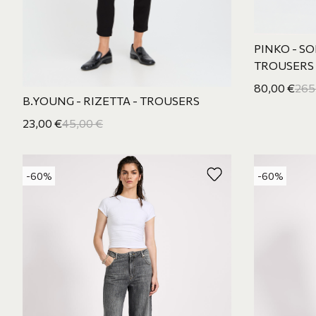
PINKO - S
TROUSERS
80,00
€
265
B.YOUNG - RIZETTA - TROUSERS
23,00
€
45,00
€
-60%
-60%