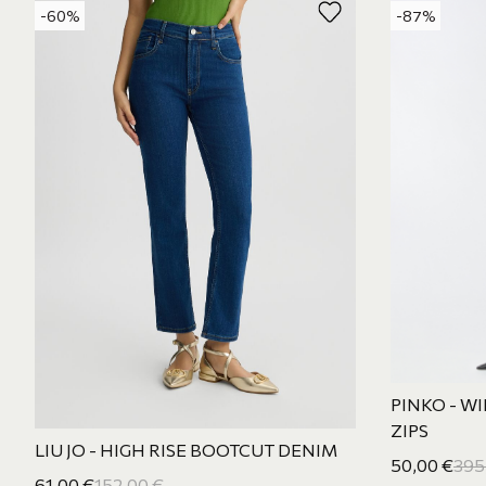
-60%
-87%
PINKO - WI
ZIPS
LIU JO - HIGH RISE BOOTCUT DENIM
50,00
€
395
61,00
€
152,00
€