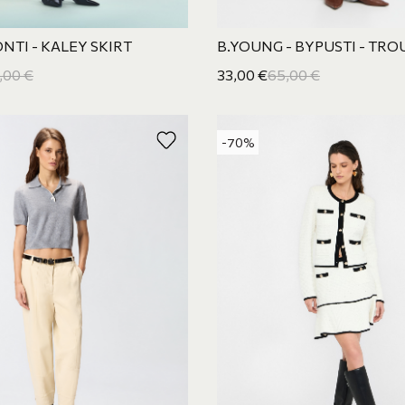
NTI - KALEY SKIRT
B.YOUNG - BYPUSTI - TRO
,00
€
33,00
€
65,00
€
-70%