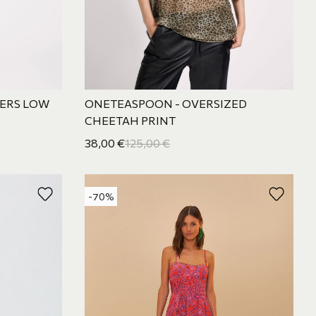
DERS LOW
ONETEASPOON - OVERSIZED
CHEETAH PRINT
38,00
€
125,00
€
-70%