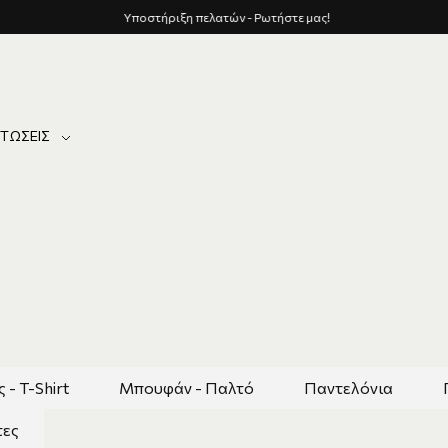
Υποστήριξη πελατών - Ρωτήστε μας!
ΤΏΣΕΙΣ
- T-Shirt
Μπουφάν - Παλτό
Παντελόνια
τες