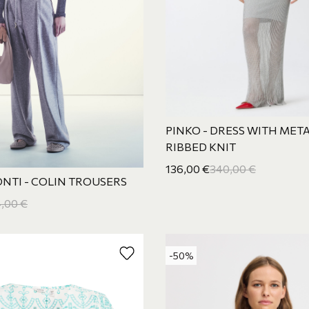
PINKO - DRESS WITH META
RIBBED KNIT
136,00
€
340,00
€
ONTI - COLIN TROUSERS
,00
€
-50%