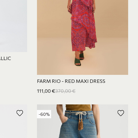
LLIC
FARM RIO - RED MAXI DRESS
111,00
€
370,00
€
-60%