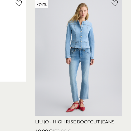
-74%
LIU JO - HIGH RISE BOOTCUT JEANS
40,00
€
152,00
€