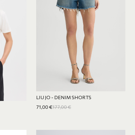
LIU JO - DENIM SHORTS
71,00
€
177,00
€