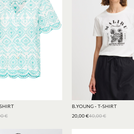
 SHIRT
B.YOUNG - T-SHIRT
00
€
20,00
€
40,00
€