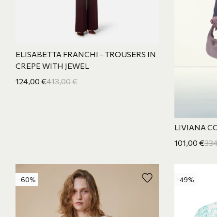
ELISABETTA FRANCHI - TROUSERS IN
CREPE WITH JEWEL
124,00
€
413,00
€
LIVIANA C
101,00
€
334
-60%
-49%