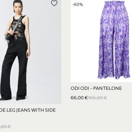
-60%
ODI ODI - PANTELONE
66,00
€
165,00
€
DE LEG JEANS WITH SIDE
,00
€