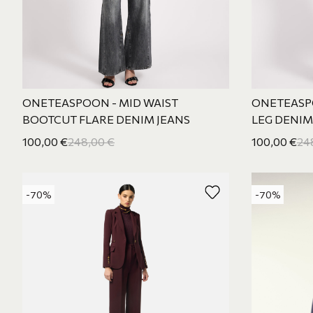
ONETEASPOON - MID WAIST
ONETEASP
BOOTCUT FLARE DENIM JEANS
LEG DENIM
100,00
€
248,00
€
100,00
€
24
-70%
-70%