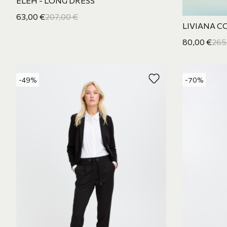
ELEH - LONG DRESS
63,00
€
207,00
€
LIVIANA CO
80,00
€
265
-49%
-70%