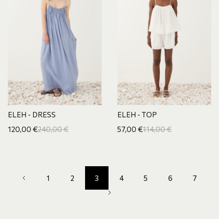
ELEH - DRESS
ELEH - TOP
120,00
€
240,00
€
57,00
€
114,00
€
1
2
3
4
5
6
7