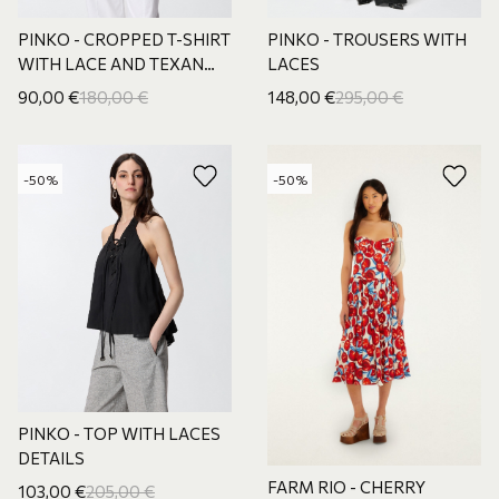
PINKO - CROPPED T-SHIRT
PINKO - TROUSERS WITH
WITH LACE AND TEXAN
LACES
DETAILS
90,00
€
180,00
€
148,00
€
295,00
€
-50%
-50%
PINKO - TOP WITH LACES
DETAILS
FARM RIO - CHERRY
103,00
€
205,00
€