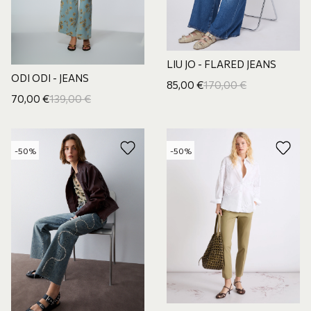
LIU JO - FLARED JEANS
ODI ODI - JEANS
85,00
€
170,00
€
70,00
€
139,00
€
-50%
-50%