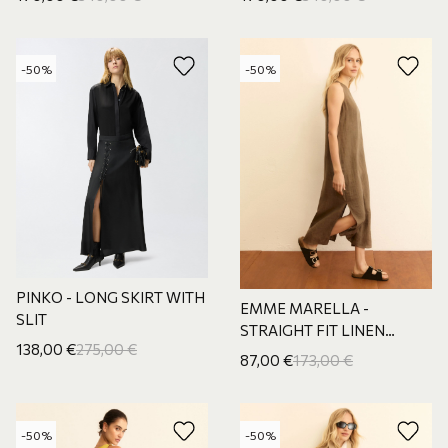
-50%
-50%
PINKO - LONG SKIRT WITH
EMME MARELLA -
SLIT
STRAIGHT FIT LINEN
138,00
€
275,00
€
DRESS
87,00
€
173,00
€
-50%
-50%