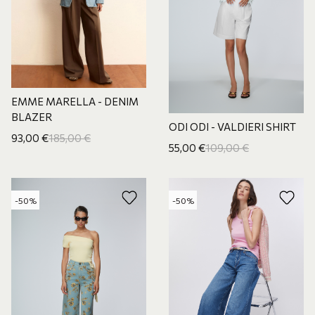
EMME MARELLA - DENIM
BLAZER
ODI ODI - VALDIERI SHIRT
93,00
€
185,00
€
55,00
€
109,00
€
-50%
-50%