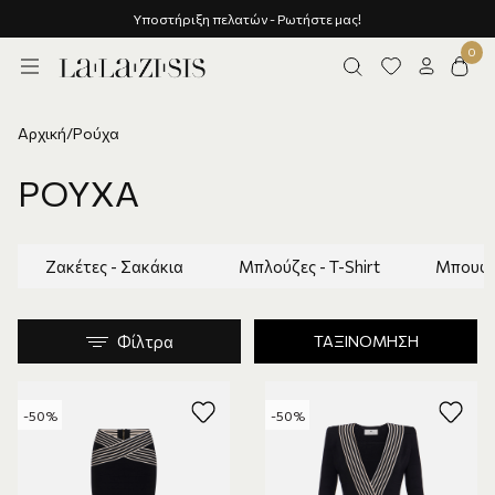
Υποστήριξη πελατών - Ρωτήστε μας!
Αρχική
/
Ρούχα
ΡΟΎΧΑ
Ζακέτες - Σακάκια
Μπλούζες - T-Shirt
Μπουφά
Φίλτρα
ΤΑΞΙΝΌΜΗΣΗ
-50%
-50%