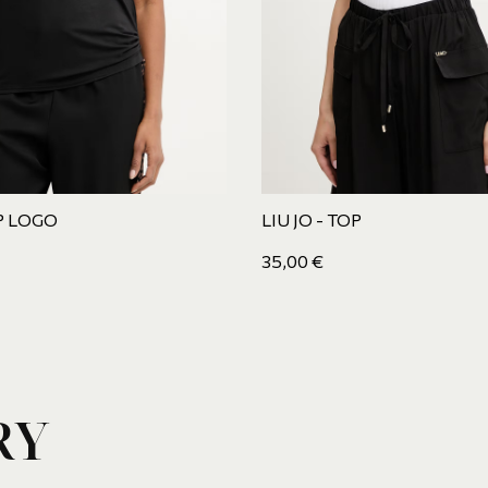
OP LOGO
LIU JO - TOP
35,00
€
RY