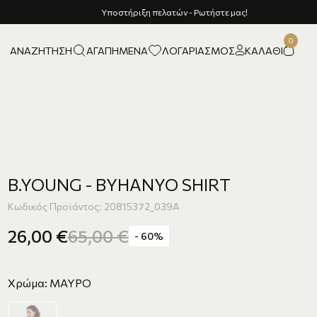
ΑΝΑΖΉΤΗΣΗ
ΑΓΑΠΗΜΈΝΑ
ΛΟΓΑΡΙΑΣΜΌΣ
ΚΑΛΆΘΙ
B.YOUNG - BYHANYO SHIRT
Κωδικός Προϊόντος: 20815372_039A
26,00
€
65,00
€
- 60%
Χρώμα: ΜΑΥΡΟ