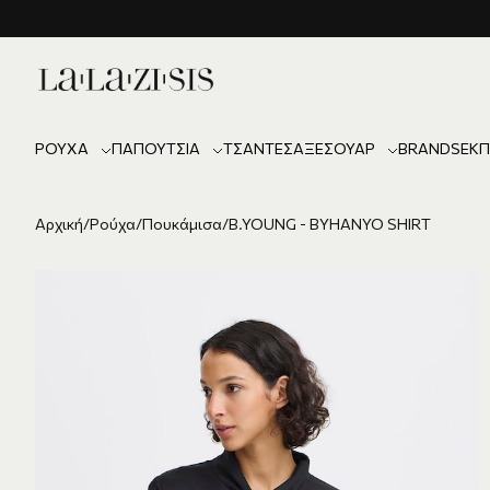
ΡΟΎΧΑ
ΠΑΠΟΎΤΣΙΑ
ΤΣΆΝΤΕΣ
ΑΞΕΣΟΥΆΡ
BRANDS
ΕΚΠ
Αρχική
/
Ρούχα
/
Πουκάμισα
/
B.YOUNG - BYHANYO SHIRT