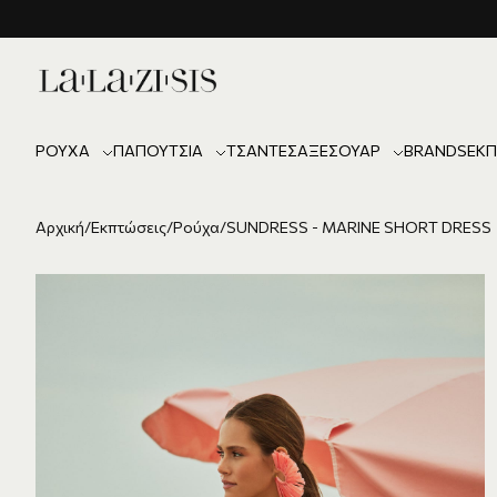
ΡΟΎΧΑ
ΠΑΠΟΎΤΣΙΑ
ΤΣΆΝΤΕΣ
ΑΞΕΣΟΥΆΡ
BRANDS
ΕΚΠ
Αρχική
/
Εκπτώσεις
/
Ρούχα
/
SUNDRESS - MARINE SHORT DRESS