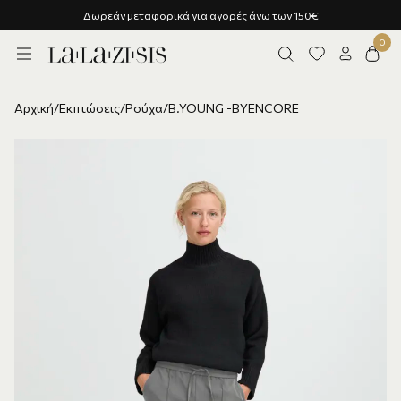
άνω των 150€
Υποστήριξη πελατών - Ρωτήστε μα
Αρχική
/
Εκπτώσεις
/
Ρούχα
/
B.YOUNG -BYENCORE